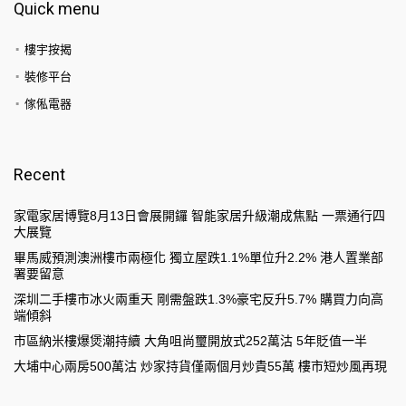
Quick menu
樓宇按揭
裝修平台
傢俬電器
Recent
家電家居博覽8月13日會展開鑼 智能家居升級潮成焦點 一票通行四
大展覽
畢馬威預測澳洲樓市兩極化 獨立屋跌1.1%單位升2.2% 港人置業部
署要留意
深圳二手樓市冰火兩重天 剛需盤跌1.3%豪宅反升5.7% 購買力向高
端傾斜
市區納米樓爆煲潮持續 大角咀尚璽開放式252萬沽 5年貶值一半
大埔中心兩房500萬沽 炒家持貨僅兩個月炒貴55萬 樓市短炒風再現