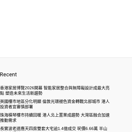
Recent
香港家居博覽2026開幕 智能家居整合與無障礙設計成最大亮
點 塑造未來生活新趨勢
英國樓市地區分化明顯 倫敦光環褪色資金轉戰北部城市 港人
投資者宜審慎部署
珠海橫琴樓市持續回暖 港人北上置業成趨勢 大灣區融合加速
推動需求
長實波老道應天四房雙套大宅逾1.4億成交 呎價6.66萬 半山