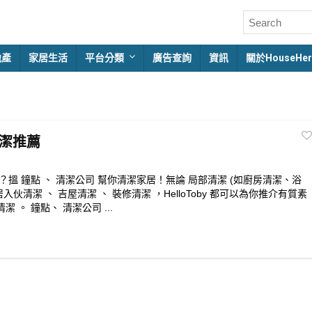
地產
家居生活
平台分類
廣告查詢
資訊
關於HouseHer
清潔推薦
 ？搵 鐘點 、 清潔公司 幫你清潔家居！無論 局部清潔 (如廚房清潔、浴
伙清潔 、 吉屋清潔 、 裝修清潔 ，HelloToby 都可以為你推介有質素
 。 鐘點、 清潔公司 ...