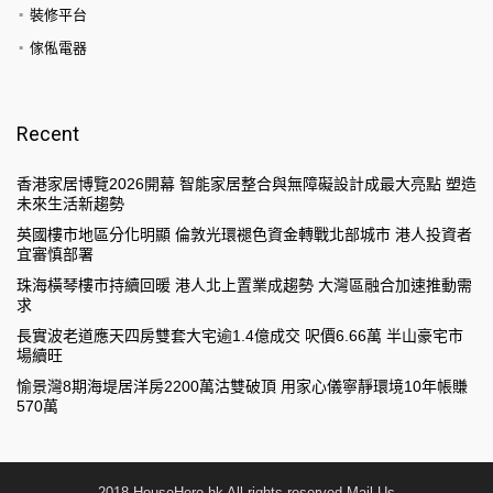
裝修平台
傢俬電器
Recent
香港家居博覽2026開幕 智能家居整合與無障礙設計成最大亮點 塑造
未來生活新趨勢
英國樓市地區分化明顯 倫敦光環褪色資金轉戰北部城市 港人投資者
宜審慎部署
珠海橫琴樓市持續回暖 港人北上置業成趨勢 大灣區融合加速推動需
求
長實波老道應天四房雙套大宅逾1.4億成交 呎價6.66萬 半山豪宅市
場續旺
愉景灣8期海堤居洋房2200萬沽雙破頂 用家心儀寧靜環境10年帳賺
570萬
2018 HouseHero.hk All rights reserved.
Mail Us