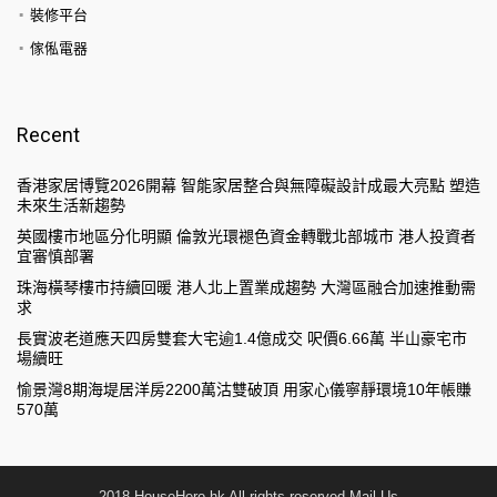
裝修平台
傢俬電器
Recent
香港家居博覽2026開幕 智能家居整合與無障礙設計成最大亮點 塑造
未來生活新趨勢
英國樓市地區分化明顯 倫敦光環褪色資金轉戰北部城市 港人投資者
宜審慎部署
珠海橫琴樓市持續回暖 港人北上置業成趨勢 大灣區融合加速推動需
求
長實波老道應天四房雙套大宅逾1.4億成交 呎價6.66萬 半山豪宅市
場續旺
愉景灣8期海堤居洋房2200萬沽雙破頂 用家心儀寧靜環境10年帳賺
570萬
2018 HouseHero.hk All rights reserved.
Mail Us